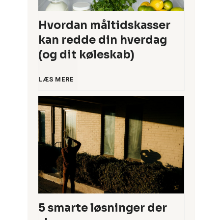
Hvordan måltidskasser
kan redde din hverdag
(og dit køleskab)
H
LÆS MERE
v
o
r
d
a
5 smarte løsninger der