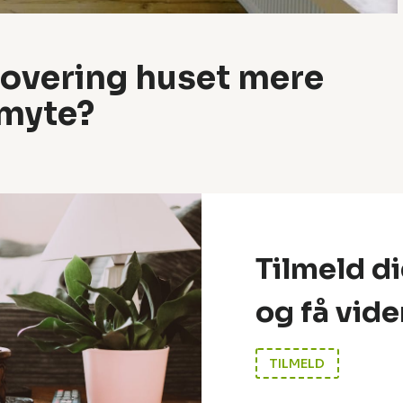
overing huset mere
 myte?
Tilmeld d
og få vide
TILMELD