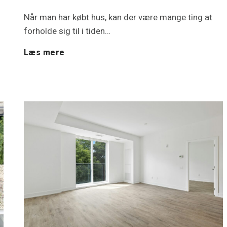
u
Når man har købt hus, kan der være mange ting at
forholde sig til i tiden…
a
H
Læs mere
r
a
e
r
a
d
v
u
a
l
r
i
m