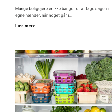
Mange boligejere er ikke bange for at tage sagen i
e
egne hænder, når noget går i…
s
F
Læs mere
r
e
e
m
n
e
o
l
v
e
e
k
r