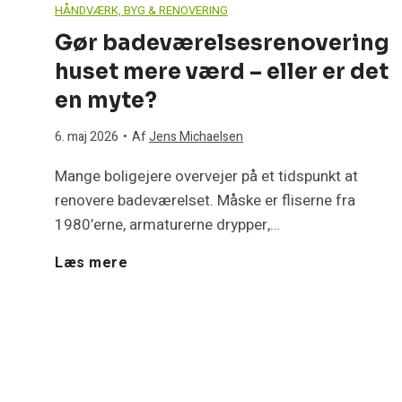
HÅNDVÆRK, BYG & RENOVERING
d
–
Gør badeværelsesrenovering
e
huset mere værd – eller er det
l
l
en myte?
e
r
6. maj 2026
•
Af
Jens Michaelsen
e
r
Mange boligejere overvejer på et tidspunkt at
d
e
renovere badeværelset. Måske er fliserne fra
t
1980’erne, armaturerne drypper,…
e
n
G
Læs mere
m
y
ø
t
e
?
r
b