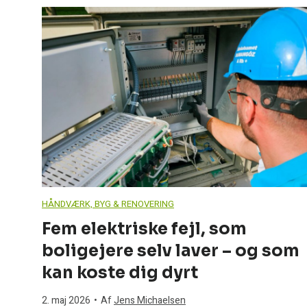
a
d
e
v
æ
r
HÅNDVÆRK, BYG & RENOVERING
Fem elektriske fejl, som
e
boligejere selv laver – og som
l
kan koste dig dyrt
2. maj 2026
•
Af
Jens Michaelsen
s