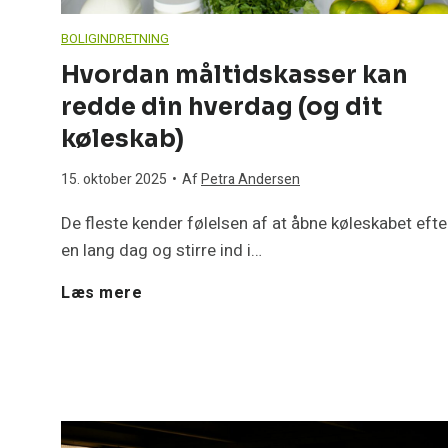
t
BOLIGINDRETNING
i
r
Hvordan måltidskasser kan
n
redde din hverdag (og dit
i
køleskab)
g
s
15. oktober 2025
•
Af
Petra Andersen
h
k
De fleste kender følelsen af at åbne køleskabet efte
u
en lang dag og stirre ind i…
e
H
Læs mere
s
f
v
e
e
o
t
j
r