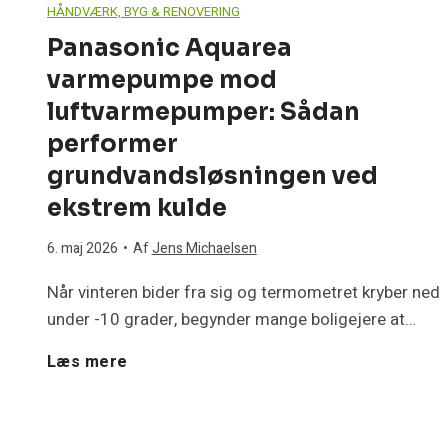
HÅNDVÆRK, BYG & RENOVERING
Panasonic Aquarea
varmepumpe mod
luftvarmepumper: Sådan
performer
grundvandsløsningen ved
ekstrem kulde
6. maj 2026
•
Af
Jens Michaelsen
Når vinteren bider fra sig og termometret kryber ned
under -10 grader, begynder mange boligejere at…
P
Læs mere
a