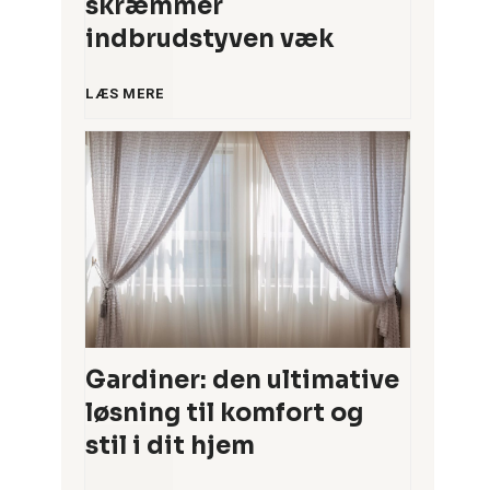
skræmmer
n
indbrudstyven væk
m
5
LÆS MERE
å
s
l
m
t
a
i
r
d
t
Gardiner: den ultimative
s
løsning til komfort og
e
stil i dit hjem
k
l