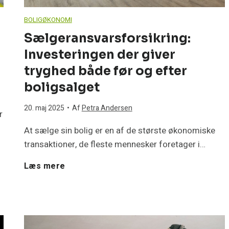
g
e
BOLIGØKONOMI
e
p
Sælgeransvarsforsikring:
Investeringen der giver
k
u
tryghed både før og efter
ø
m
boligsalget
b
20. maj 2025
•
Af
Petra Andersen
p
r
t
At sælge sin bolig er en af de største økonomiske
e
transaktioner, de fleste mennesker foretager i…
h
m
S
Læs mere
u
o
æ
s
d
l