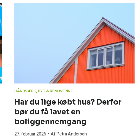
n
a
s
o
n
i
HÅNDVÆRK, BYG & RENOVERING
c
Har du lige købt hus? Derfor
bør du få lavet en
A
boliggennemgang
q
27. februar 2026
•
Af
Petra Andersen