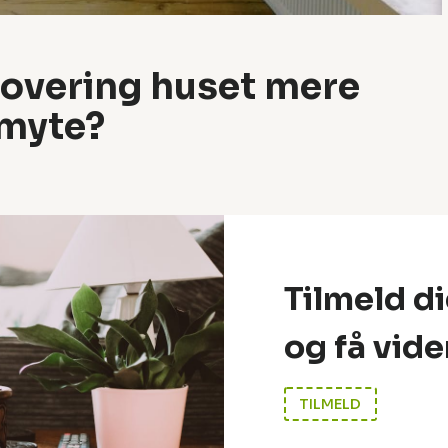
overing huset mere
 myte?
Tilmeld d
og få vide
TILMELD