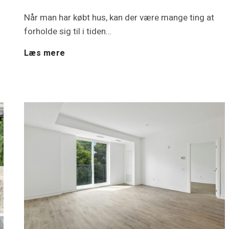
u
Når man har købt hus, kan der være mange ting at
forholde sig til i tiden…
a
H
Læs mere
r
a
e
r
a
d
v
u
a
l
r
i
m