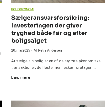
g
e
BOLIGØKONOMI
e
p
Sælgeransvarsforsikring:
Investeringen der giver
k
u
tryghed både før og efter
ø
m
boligsalget
b
20. maj 2025
•
Af
Petra Andersen
p
r
t
At sælge sin bolig er en af de største økonomiske
e
transaktioner, de fleste mennesker foretager i…
h
m
S
Læs mere
u
o
æ
s
d
l