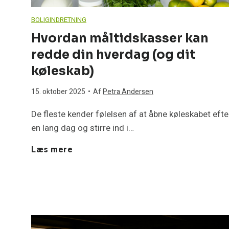
t
BOLIGINDRETNING
i
r
Hvordan måltidskasser kan
n
redde din hverdag (og dit
i
køleskab)
g
s
15. oktober 2025
•
Af
Petra Andersen
h
k
De fleste kender følelsen af at åbne køleskabet efte
u
en lang dag og stirre ind i…
e
H
Læs mere
s
f
v
e
e
o
t
j
r