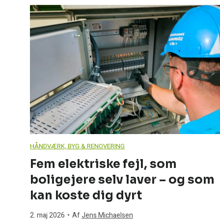
a
d
e
v
æ
r
HÅNDVÆRK, BYG & RENOVERING
Fem elektriske fejl, som
e
boligejere selv laver – og som
l
kan koste dig dyrt
2. maj 2026
•
Af
Jens Michaelsen
s