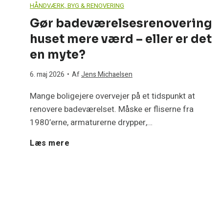
HÅNDVÆRK, BYG & RENOVERING
d
–
Gør badeværelsesrenovering
e
huset mere værd – eller er det
l
l
en myte?
e
r
6. maj 2026
•
Af
Jens Michaelsen
e
r
Mange boligejere overvejer på et tidspunkt at
d
e
renovere badeværelset. Måske er fliserne fra
t
1980’erne, armaturerne drypper,…
e
n
G
Læs mere
m
y
ø
t
e
?
r
b