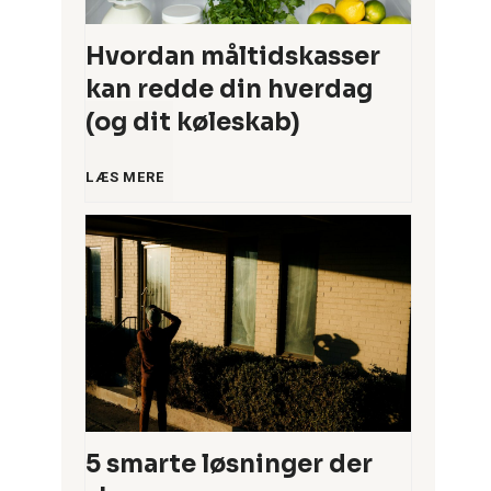
Hvordan måltidskasser
kan redde din hverdag
(og dit køleskab)
H
LÆS MERE
v
o
r
d
a
5 smarte løsninger der