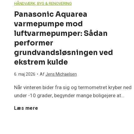
HÅNDVÆRK, BYG & RENOVERING
Panasonic Aquarea
varmepumpe mod
luftvarmepumper: Sådan
performer
grundvandsløsningen ved
ekstrem kulde
6. maj 2026
•
Af
Jens Michaelsen
Når vinteren bider fra sig og termometret kryber ned
under -10 grader, begynder mange boligejere at…
P
Læs mere
a