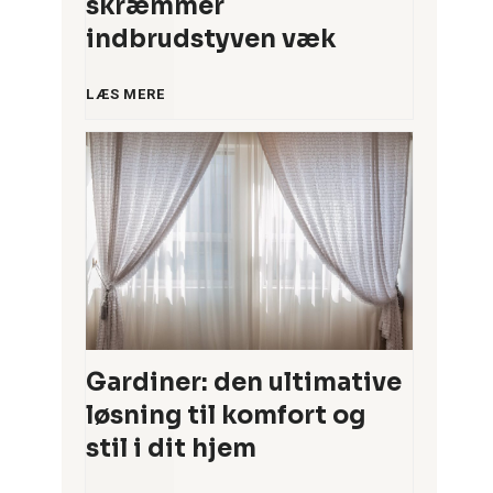
skræmmer
n
indbrudstyven væk
m
5
LÆS MERE
å
s
l
m
t
a
i
r
d
t
Gardiner: den ultimative
s
løsning til komfort og
e
stil i dit hjem
k
l