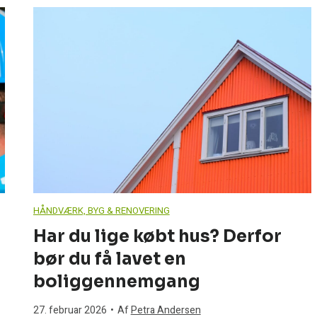
n
a
s
o
n
i
HÅNDVÆRK, BYG & RENOVERING
c
Har du lige købt hus? Derfor
bør du få lavet en
A
boliggennemgang
q
27. februar 2026
•
Af
Petra Andersen