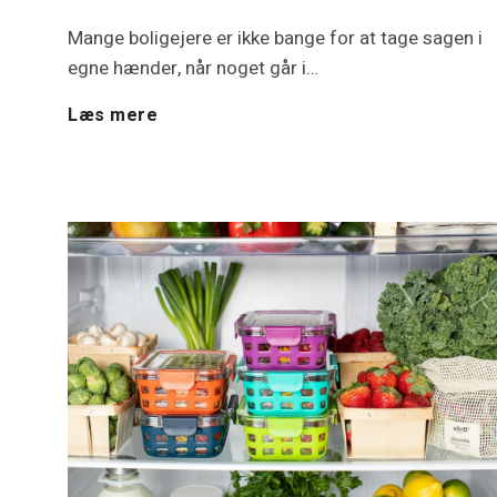
Mange boligejere er ikke bange for at tage sagen i
e
egne hænder, når noget går i…
s
F
Læs mere
r
e
e
m
n
e
o
l
v
e
e
k
r