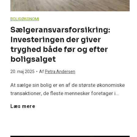
e
S
m
f
l
BOLIGØKONOMI
å
å
Sælgeransvarsforsikring:
o
v
d
Investeringen der giver
l
r
tryghed både før og efter
l
a
t
boligsalget
b
a
n
i
20. maj 2025
•
Af
Petra Andersen
ø
v
p
At sælge sin bolig er en af de største økonomiske
d
r
transaktioner, de fleste mennesker foretager i…
e
e
s
d
S
Læs mere
r
r
k
u
æ
–
f
a
f
l