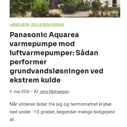
e
v
HÅNDVÆRK, BYG & RENOVERING
æ
Panasonic Aquarea
varmepumpe mod
r
luftvarmepumper: Sådan
e
performer
grundvandsløsningen ved
l
ekstrem kulde
s
6. maj 2026
•
Af
Jens Michaelsen
e
Når vinteren bider fra sig og termometret kryber
ned under -10 grader, begynder mange boligejere
s
at…