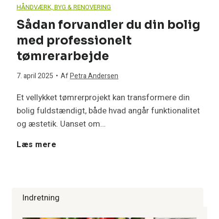
e
i
r
HÅNDVÆRK, BYG & RENOVERING
n
ø
r
Sådan forvandler du din bolig
m
n
t
med professionelt
i
s
d
g
g
tømrerarbejde
n
n
a
a
:
7. april 2025
•
Af
Petra Andersen
g
i
g
Et vellykket tømrerprojekt kan transformere din
n
I
bolig fuldstændigt, både hvad angår funktionalitet
e
n
(
g
og æstetik. Uanset om…
n
n
g
o
S
Læs mere
v
v
e
g
å
e
e
r
d
d
s
Indretning
d
d
i
a