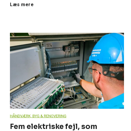
r
P
Læs mere
e
a
n
n
o
a
v
s
e
o
r
n
i
i
HÅNDVÆRK, BYG & RENOVERING
n
c
Fem elektriske fejl, som