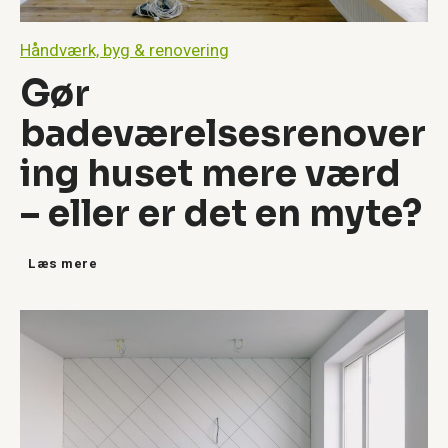
Håndværk, byg & renovering
Gør
badeværelsesrenover
ing huset mere værd
– eller er det en myte?
G
Læs mere
ø
r
b
a
d
e
v
æ
r