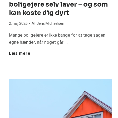
g
boligejere selv laver – og som
A
kan koste dig dyrt
h
q
2. maj 2026
•
Af
Jens Michaelsen
u
u
Mange boligejere er ikke bange for at tage sagen i
s
egne hænder, når noget går i…
a
F
Læs mere
e
r
e
t
e
m
m
a
e
e
v
l
r
a