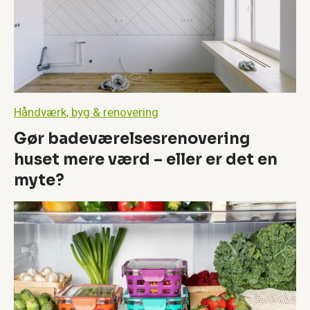
e
l
s
e
s
r
e
n
Håndværk, byg & renovering
o
v
Gør badeværelsesrenovering
e
huset mere værd – eller er det en
r
i
myte?
n
g
h
u
s
e
t
m
e