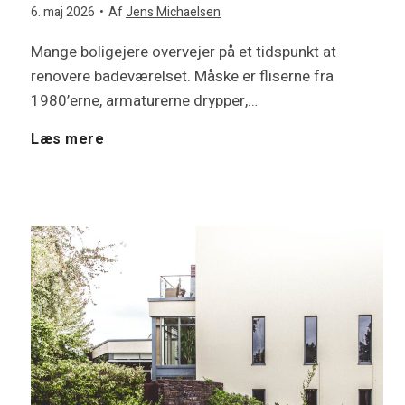
6. maj 2026
•
Af
Jens Michaelsen
Mange boligejere overvejer på et tidspunkt at
renovere badeværelset. Måske er fliserne fra
1980’erne, armaturerne drypper,…
G
Læs mere
ø
r
b
a
d