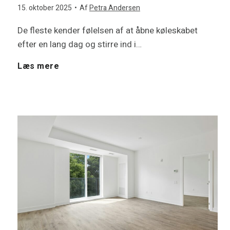
l
m
15. oktober 2025
•
Af
Petra Andersen
m
b
i
De fleste kender følelsen af at åbne køleskabet
y
e
efter en lang dag og stirre ind i…
t
g
t
p
H
Læs mere
h
e
e
u
v
u
j
?
m
o
s
e
p
r
?
r
e
d
D
e
r
a
e
s
:
n
r