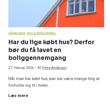
e
e
r
k
v
m
t
æ
e
HÅNDVÆRK, BYG & RENOVERING
r
r
Har du lige købt hus? Derfor
p
bør du få lavet en
i
d
u
boliggennemgang
s
–
m
27. februar 2026
•
Af
Petra Andersen
k
e
p
Når man har købt hus, kan der være mange ting at
forholde sig til i tiden…
e
l
e
H
Læs mere
f
l
m
a