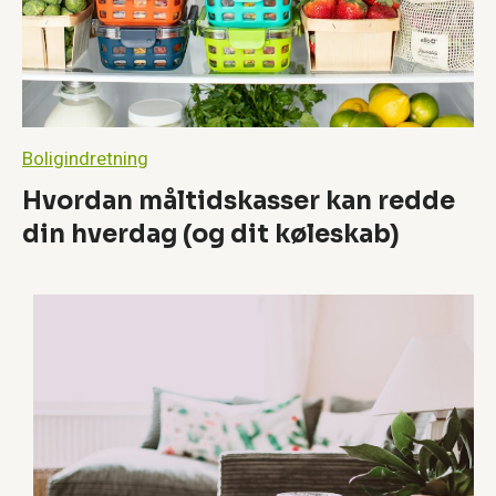
r
e
v
æ
r
d
–
Boligindretning
e
l
Hvordan måltidskasser kan redde
l
e
din hverdag (og dit køleskab)
r
e
r
d
e
t
e
n
m
y
t
e