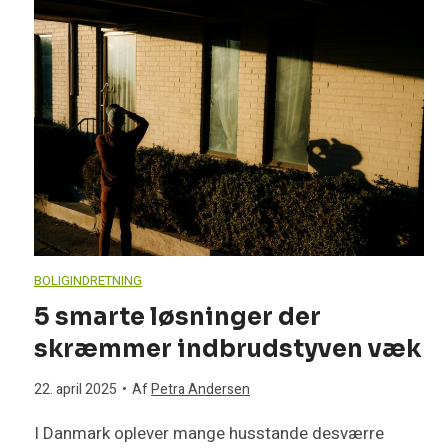
o
o
s
å
g
g
r
s
l
e
s
m
e
a
r
o
e
r
v
a
m
r
k
e
n
k
g
a
BOLIGINDRETNING
t
s
a
5 smarte løsninger der
r
n
skræmmer indbrudstyven væk
e
v
n
u
r
22. april 2025
•
Af
Petra Andersen
n
a
k
n
e
I Danmark oplever mange husstande desværre
b