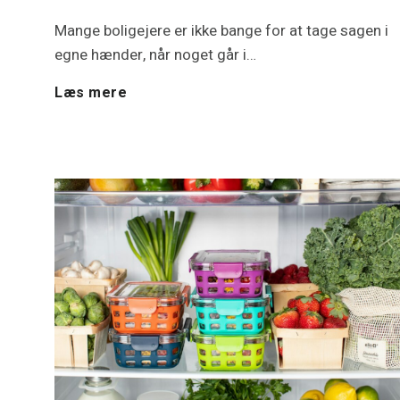
Mange boligejere er ikke bange for at tage sagen i
e
egne hænder, når noget går i…
s
F
Læs mere
r
e
e
m
n
e
o
l
v
e
e
k
r