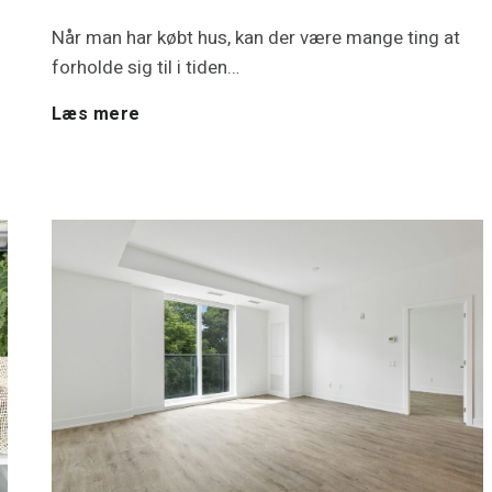
u
Når man har købt hus, kan der være mange ting at
forholde sig til i tiden…
a
H
Læs mere
r
a
e
r
a
d
v
u
a
l
r
i
m