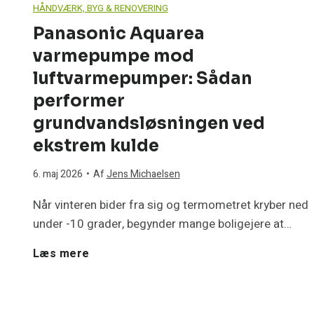
HÅNDVÆRK, BYG & RENOVERING
Panasonic Aquarea
varmepumpe mod
luftvarmepumper: Sådan
performer
grundvandsløsningen ved
ekstrem kulde
6. maj 2026
•
Af
Jens Michaelsen
Når vinteren bider fra sig og termometret kryber ned
under -10 grader, begynder mange boligejere at…
P
Læs mere
a