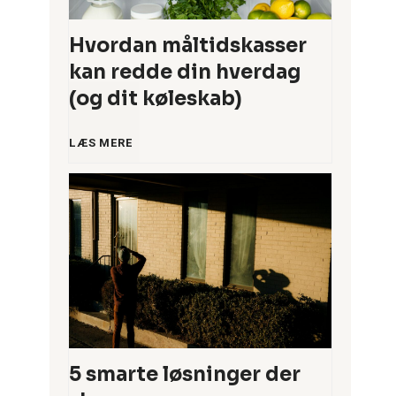
Hvordan måltidskasser
kan redde din hverdag
(og dit køleskab)
H
LÆS MERE
v
o
r
d
a
5 smarte løsninger der