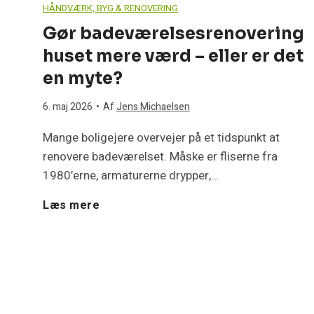
HÅNDVÆRK, BYG & RENOVERING
d
–
Gør badeværelsesrenovering
e
huset mere værd – eller er det
l
l
en myte?
e
r
6. maj 2026
•
Af
Jens Michaelsen
e
r
Mange boligejere overvejer på et tidspunkt at
d
e
renovere badeværelset. Måske er fliserne fra
t
1980’erne, armaturerne drypper,…
e
n
G
Læs mere
m
y
ø
t
e
?
r
b