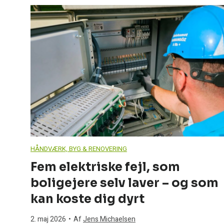
a
d
e
v
æ
r
HÅNDVÆRK, BYG & RENOVERING
Fem elektriske fejl, som
e
boligejere selv laver – og som
l
kan koste dig dyrt
2. maj 2026
•
Af
Jens Michaelsen
s