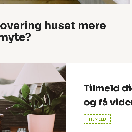
overing huset mere
 myte?
Tilmeld d
og få vide
TILMELD