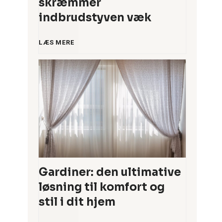
skræmmer
n
indbrudstyven væk
m
5
LÆS MERE
å
s
l
m
t
a
i
r
d
t
Gardiner: den ultimative
s
løsning til komfort og
e
stil i dit hjem
k
l