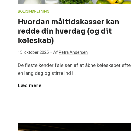
t
BOLIGINDRETNING
i
r
Hvordan måltidskasser kan
n
redde din hverdag (og dit
i
køleskab)
g
s
15. oktober 2025
•
Af
Petra Andersen
h
k
De fleste kender følelsen af at åbne køleskabet efte
u
en lang dag og stirre ind i…
e
H
Læs mere
s
f
v
e
e
o
t
j
r