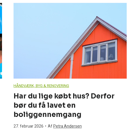
n
a
s
o
n
i
HÅNDVÆRK, BYG & RENOVERING
c
Har du lige købt hus? Derfor
bør du få lavet en
A
boliggennemgang
q
27. februar 2026
•
Af
Petra Andersen