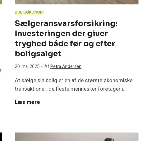
g
e
BOLIGØKONOMI
e
p
Sælgeransvarsforsikring:
Investeringen der giver
k
u
tryghed både før og efter
ø
m
boligsalget
b
20. maj 2025
•
Af
Petra Andersen
p
r
t
At sælge sin bolig er en af de største økonomiske
e
transaktioner, de fleste mennesker foretager i…
h
m
S
Læs mere
u
o
æ
s
d
l