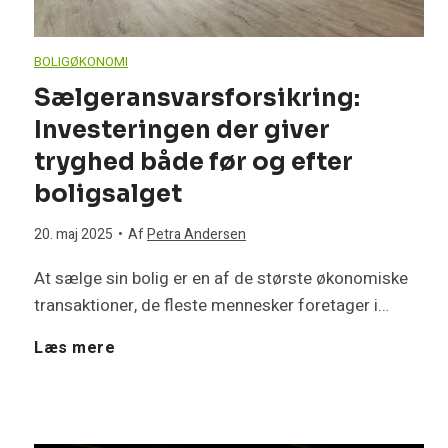
e
S
m
f
l
BOLIGØKONOMI
å
å
Sælgeransvarsforsikring:
o
v
d
Investeringen der giver
l
r
tryghed både før og efter
l
a
t
boligsalget
b
a
n
i
20. maj 2025
•
Af
Petra Andersen
ø
v
p
At sælge sin bolig er en af de største økonomiske
d
r
transaktioner, de fleste mennesker foretager i…
e
e
s
d
S
Læs mere
r
r
k
u
æ
–
f
a
f
l