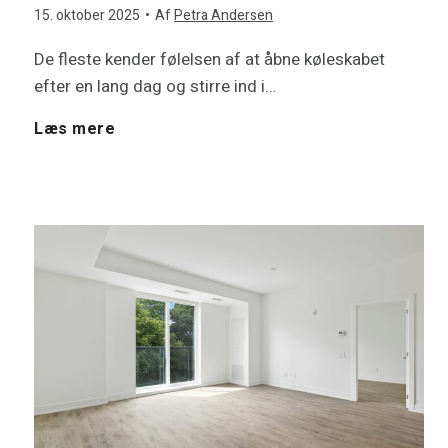
l
m
15. oktober 2025
•
Af
Petra Andersen
m
b
i
De fleste kender følelsen af at åbne køleskabet
y
e
efter en lang dag og stirre ind i…
t
g
t
p
H
Læs mere
h
e
e
u
v
u
j
?
m
o
s
e
p
r
?
r
e
d
D
e
r
a
e
s
:
n
r