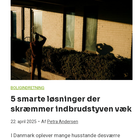
o
o
s
å
g
g
r
s
l
e
s
m
e
a
r
o
e
r
v
a
m
r
k
e
n
k
g
a
BOLIGINDRETNING
t
s
a
5 smarte løsninger der
r
n
skræmmer indbrudstyven væk
e
v
n
u
r
22. april 2025
•
Af
Petra Andersen
n
a
k
n
e
I Danmark oplever mange husstande desværre
b