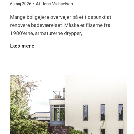
6. maj 2026
•
Af
Jens Michaelsen
Mange boligejere overvejer på et tidspunkt at
renovere badeværelset. Måske er fliserne fra
1980’erne, armaturerne drypper,…
G
Læs mere
ø
r
b
a
d