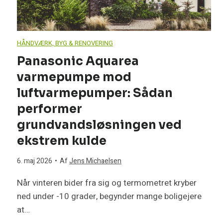
e
v
HÅNDVÆRK, BYG & RENOVERING
æ
Panasonic Aquarea
varmepumpe mod
r
luftvarmepumper: Sådan
e
performer
grundvandsløsningen ved
l
ekstrem kulde
s
6. maj 2026
•
Af
Jens Michaelsen
e
Når vinteren bider fra sig og termometret kryber
ned under -10 grader, begynder mange boligejere
s
at…