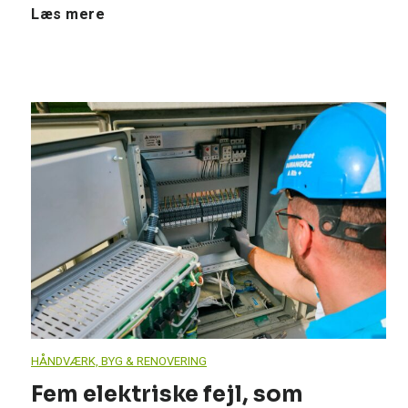
r
P
Læs mere
e
a
n
n
o
a
v
s
e
o
r
n
i
i
HÅNDVÆRK, BYG & RENOVERING
n
c
Fem elektriske fejl, som