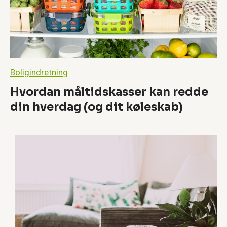
r
e
v
æ
r
d
–
Boligindretning
e
l
Hvordan måltidskasser kan redde
l
e
din hverdag (og dit køleskab)
r
e
r
d
e
t
e
n
m
y
t
e