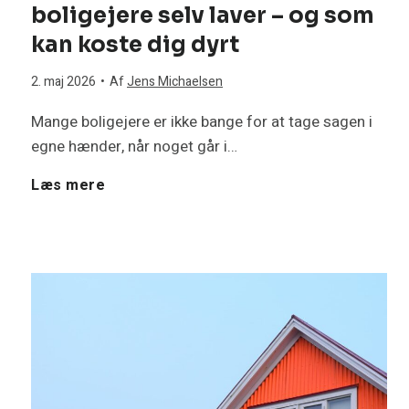
g
boligejere selv laver – og som
A
kan koste dig dyrt
h
q
2. maj 2026
•
Af
Jens Michaelsen
u
u
Mange boligejere er ikke bange for at tage sagen i
s
egne hænder, når noget går i…
a
F
Læs mere
e
r
e
t
e
m
m
a
e
e
v
l
r
a