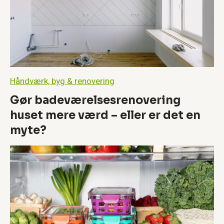
e
l
s
e
s
r
e
n
Håndværk, byg & renovering
o
v
Gør badeværelsesrenovering
e
huset mere værd – eller er det en
r
i
myte?
n
g
h
u
s
e
t
m
e