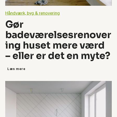
Håndværk, byg & renovering
Gør
badeværelsesrenover
ing huset mere værd
– eller er det en myte?
G
Læs mere
ø
r
b
a
d
e
v
æ
r