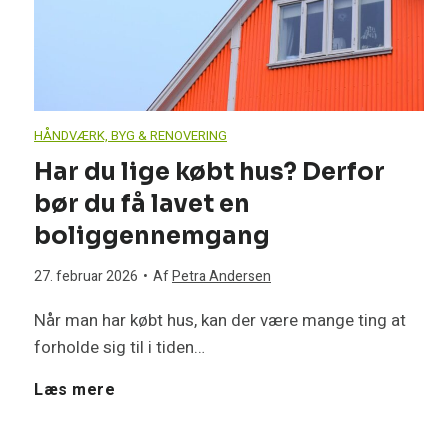
e
e
r
k
v
m
t
æ
e
HÅNDVÆRK, BYG & RENOVERING
r
r
Har du lige købt hus? Derfor
p
bør du få lavet en
i
d
u
boliggennemgang
s
–
m
27. februar 2026
•
Af
Petra Andersen
k
e
p
Når man har købt hus, kan der være mange ting at
forholde sig til i tiden…
e
l
e
H
Læs mere
f
l
m
a