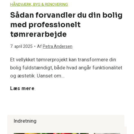
e
i
r
HÅNDVÆRK, BYG & RENOVERING
n
ø
r
Sådan forvandler du din bolig
m
n
t
med professionelt
i
s
d
g
g
tømrerarbejde
n
n
a
a
:
7. april 2025
•
Af
Petra Andersen
g
i
g
Et vellykket tømrerprojekt kan transformere din
n
I
bolig fuldstændigt, både hvad angår funktionalitet
e
n
(
g
og æstetik. Uanset om…
n
n
g
o
S
Læs mere
v
v
e
g
å
e
e
r
d
d
s
Indretning
d
d
i
a