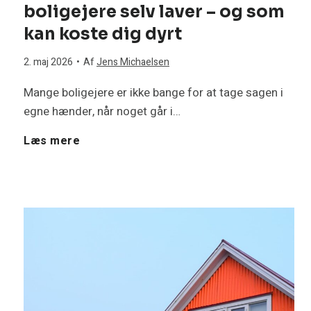
g
boligejere selv laver – og som
A
kan koste dig dyrt
h
q
2. maj 2026
•
Af
Jens Michaelsen
u
u
Mange boligejere er ikke bange for at tage sagen i
s
egne hænder, når noget går i…
a
F
Læs mere
e
r
e
t
e
m
m
a
e
e
v
l
r
a