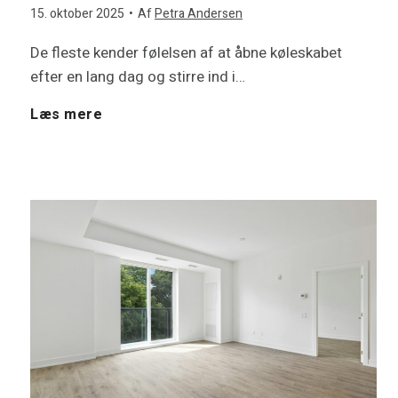
l
m
15. oktober 2025
•
Af
Petra Andersen
m
b
i
De fleste kender følelsen af at åbne køleskabet
y
e
efter en lang dag og stirre ind i…
t
g
t
p
H
Læs mere
h
e
e
u
v
u
j
?
m
o
s
e
p
r
?
r
e
d
D
e
r
a
e
s
:
n
r