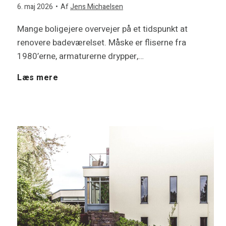
6. maj 2026
•
Af
Jens Michaelsen
Mange boligejere overvejer på et tidspunkt at
renovere badeværelset. Måske er fliserne fra
1980’erne, armaturerne drypper,…
G
Læs mere
ø
r
b
a
d