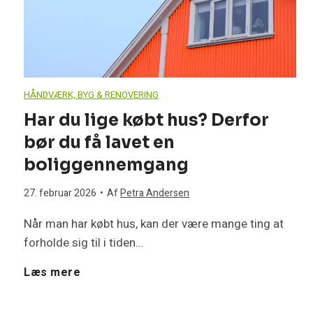
e
e
r
k
v
m
t
æ
e
HÅNDVÆRK, BYG & RENOVERING
r
r
Har du lige købt hus? Derfor
p
bør du få lavet en
i
d
u
boliggennemgang
s
–
m
27. februar 2026
•
Af
Petra Andersen
k
e
p
Når man har købt hus, kan der være mange ting at
forholde sig til i tiden…
e
l
e
H
Læs mere
f
l
m
a