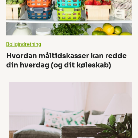
r
e
v
æ
r
d
–
Boligindretning
e
l
Hvordan måltidskasser kan redde
l
e
din hverdag (og dit køleskab)
r
e
r
d
e
t
e
n
m
y
t
e