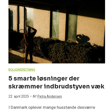
o
o
s
å
g
g
r
s
l
e
s
m
e
a
r
o
e
r
v
a
m
r
k
e
n
k
g
a
BOLIGINDRETNING
t
s
a
5 smarte løsninger der
r
n
skræmmer indbrudstyven væk
e
v
n
u
r
22. april 2025
•
Af
Petra Andersen
n
a
k
n
e
I Danmark oplever mange husstande desværre
b