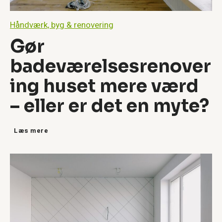
Håndværk, byg & renovering
Gør
badeværelsesrenover
ing huset mere værd
– eller er det en myte?
G
Læs mere
ø
r
b
a
d
e
v
æ
r