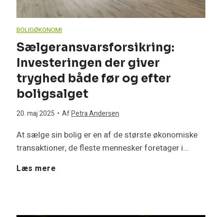
e
S
m
f
l
BOLIGØKONOMI
å
å
Sælgeransvarsforsikring:
o
v
d
Investeringen der giver
l
r
tryghed både før og efter
l
a
t
boligsalget
b
a
n
i
20. maj 2025
•
Af
Petra Andersen
ø
v
p
At sælge sin bolig er en af de største økonomiske
d
r
transaktioner, de fleste mennesker foretager i…
e
e
s
d
S
Læs mere
r
r
k
u
æ
–
f
a
f
l