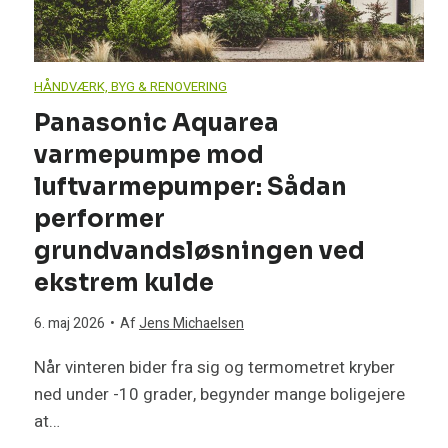
e
v
HÅNDVÆRK, BYG & RENOVERING
æ
Panasonic Aquarea
varmepumpe mod
r
luftvarmepumper: Sådan
e
performer
grundvandsløsningen ved
l
ekstrem kulde
s
6. maj 2026
•
Af
Jens Michaelsen
e
Når vinteren bider fra sig og termometret kryber
ned under -10 grader, begynder mange boligejere
s
at…