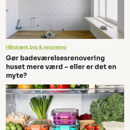
e
l
s
e
s
r
e
n
Håndværk, byg & renovering
o
v
Gør badeværelsesrenovering
e
huset mere værd – eller er det en
r
i
myte?
n
g
h
u
s
e
t
m
e