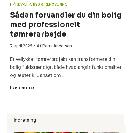
e
i
r
HÅNDVÆRK, BYG & RENOVERING
n
ø
r
Sådan forvandler du din bolig
m
n
t
med professionelt
i
s
d
g
g
tømrerarbejde
n
n
a
a
:
7. april 2025
•
Af
Petra Andersen
g
i
g
Et vellykket tømrerprojekt kan transformere din
n
I
bolig fuldstændigt, både hvad angår funktionalitet
e
n
(
g
og æstetik. Uanset om…
n
n
g
o
S
Læs mere
v
v
e
g
å
e
e
r
d
d
s
Indretning
d
d
i
a