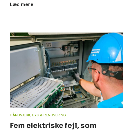
r
P
Læs mere
e
a
n
n
o
a
v
s
e
o
r
n
i
i
HÅNDVÆRK, BYG & RENOVERING
n
c
Fem elektriske fejl, som