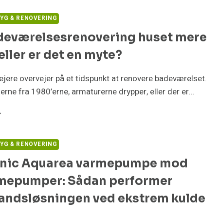
YG & RENOVERING
deværelsesrenovering huset mere
eller er det en myte?
jere overvejer på et tidspunkt at renovere badeværelset.
serne fra 1980’erne, armaturerne drypper, eller der er…
ØR
DEVÆRELSESRENOVERING
USET
ERE
YG & RENOVERING
ÆRD
nic Aquarea varmepumpe mod
LER
rmepumper: Sådan performer
T
andsløsningen ved ekstrem kulde
YTE?