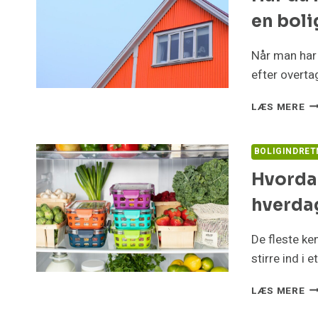
LA
en bol
–
O
S
Når man har 
K
efter overta
K
DI
H
LÆS MERE
DY
DU
LI
K
BOLIGINDRET
HU
Hvorda
DE
B
hverdag
DU
FÅ
LA
De fleste ke
EN
stirre ind i 
B
H
LÆS MERE
MÅ
K