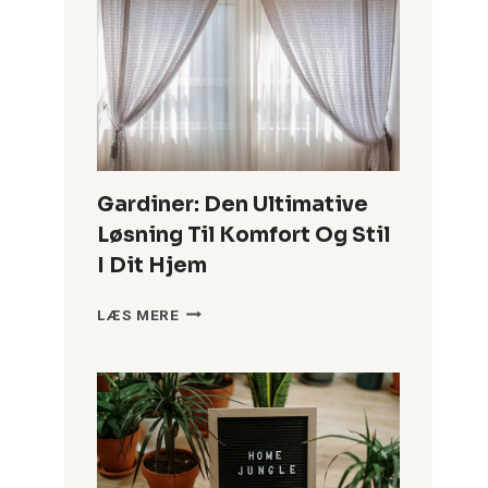
DER
SKRÆMMER
INDBRUDSTYVEN
VÆK
Gardiner: Den Ultimative
Løsning Til Komfort Og Stil
I Dit Hjem
GARDINER:
LÆS MERE
DEN
ULTIMATIVE
LØSNING
TIL
KOMFORT
OG
STIL