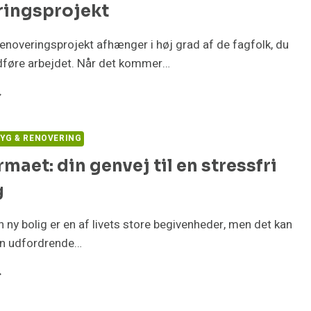
ringsprojekt
MRERARBEJDE
 renoveringsprojekt afhænger i høj grad af de fagfolk, du
 udføre arbejdet. Når det kommer…
ÅDAN
NDER
N
YG & RENOVERING
TTE
rmaet: din genvej til en stressfri
EKTRIKER
L
g
T
NOVERINGSPROJEKT
 en ny bolig er en af livets store begivenheder, men det kan
n udfordrende…
YTTEFIRMAET:
N
NVEJ