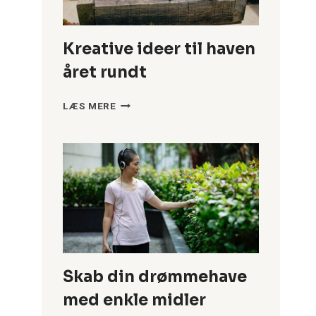
Kreative ideer til haven
året rundt
KREATIVE
LÆS MERE
IDEER
TIL
HAVEN
ÅRET
RUNDT
Skab din drømmehave
med enkle midler