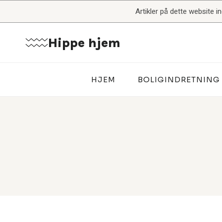
Fortsæt
Artikler på dette website 
til
indhold
Hippe hjem
HJEM
BOLIGINDRETNING