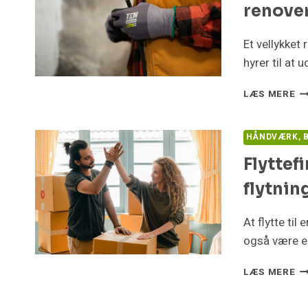
renove
TØ
Et vellykket
hyrer til at
S
LÆS MERE
FI
DU
DE
HÅNDVÆRK, B
RE
Flyttefi
EL
TI
flytnin
DI
RE
At flytte til
også være e
FL
LÆS MERE
DI
GE