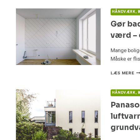
HÅNDVÆRK, B
Gør ba
værd – 
Mange bolige
Måske er fli
G
LÆS MERE
BA
H
M
HÅNDVÆRK, B
V
Panaso
–
EL
luftva
ER
DE
grundv
EN
M