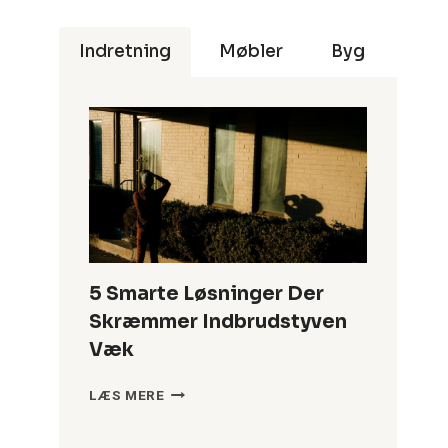
Indretning
Møbler
Byg
5 Smarte Løsninger Der
Skræmmer Indbrudstyven
Væk
5
LÆS MERE
SMARTE
LØSNINGER