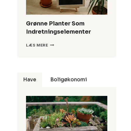
I
DIT
HJEM
Grønne Planter Som
Indretningselementer
GRØNNE
LÆS MERE
PLANTER
SOM
INDRETNINGSELEMENTER
Have
Boligøkonomi