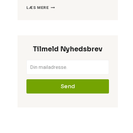
SKAB
LÆS MERE
DIN
DRØMMEHAVE
MED
ENKLE
MIDLER
Tilmeld Nyhedsbrev
Send