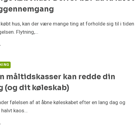
VER
iggennemgang
G
OM
købt hus, kan der være mange ting at forholde sig til i tiden
AN
gelsen. Flytning,…
OSTE
G
AR
RT
GE
ØBT
NING
S?
n måltidskasser kan redde din
RFOR
ØR
 (og dit køleskab)
VET
nder følelsen af at åbne køleskabet efter en lang dag og
et halvt kaos…
OLIGGENNEMGANG
VORDAN
LTIDSKASSER
AN