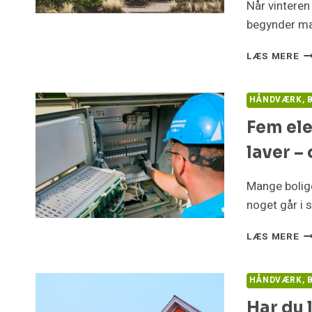
Når vinteren
begynder ma
PA
LÆS MERE
AQ
V
M
HÅNDVÆRK, B
LU
Fem ele
S
PE
laver –
GR
VE
E
Mange bolige
KU
noget går i 
F
LÆS MERE
EL
FE
S
HÅNDVÆRK, B
BO
Har du 
SE