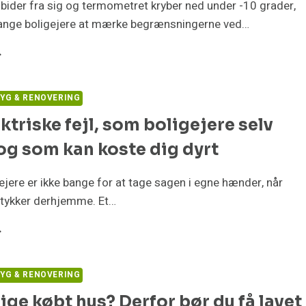
 bider fra sig og termometret kryber ned under -10 grader,
nge boligejere at mærke begrænsningerne ved…
NASONIC
UAREA
ARMEPUMPE
OD
YG & RENOVERING
FTVARMEPUMPER:
ktriske fejl, som boligejere selv
ÅDAN
RFORMER
 og som kan koste dig dyrt
UNDVANDSLØSNINGEN
D
KSTREM
jere er ikke bange for at tage sagen i egne hænder, når
LDE
stykker derhjemme. Et…
EM
EKTRISKE
JL,
OM
YG & RENOVERING
LIGEJERE
lige købt hus? Derfor bør du få lavet
LV