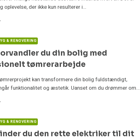
g oplevelse, der ikke kun resulterer i…
MARTE
SNINGER
R
YG & RENOVERING
KRÆMMER
orvandler du din bolig med
DBRUDSTYVEN
ÆK
sionelt tømrerarbejde
 tømrerprojekt kan transformere din bolig fuldstændigt,
ngår funktionalitet og æstetik. Uanset om du drømmer om…
ÅDAN
RVANDLER
N
YG & RENOVERING
LIG
inder du den rette elektriker til dit
ED
OFESSIONELT