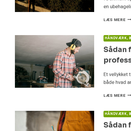
en ubehageli
5
LÆS MERE
S
LØ
DE
HÅNDVÆRK, B
S
Sådan f
IN
V
profes
Et vellykket
både hvad a
S
LÆS MERE
FO
DU
DI
HÅNDVÆRK, B
BO
Sådan f
M
PR